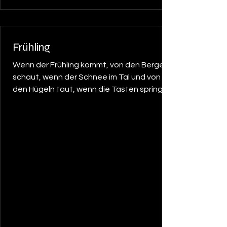
anmelden und nach den Ferien bei der
Musikschule Seiler mit dem Unterricht
starten!
Frühling
Wenn der Frühling kommt, von den Bergen
schaut, wenn der Schnee im Tal und von
den Hügeln taut, wenn die Tasten springen
und die Saiten schwingen dann beginnt die
liebe Goldne Zeit