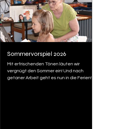
Sommervorspiel 2026
Mit erfrischenden Tönen läuten wir
vergnügt den Sommer ein! Und nach
getaner Arbeit geht es nun in die Ferien! Ich
bedanke mich bei allen Schülerinnen und
Schülern für ihr großes Engagement und
gemeinsam haben wir uns über die sehr
guten Fortschritte gefreut. Nach dem
Vorspiel ist vor dem Vorspiel. Für diejenigen
die zu Weihnachten ihr erstens
Weihnachtslied vortragen möchten: Jetzt