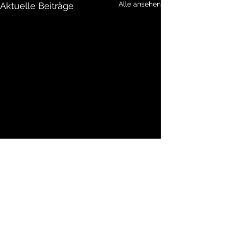
Alle ansehen
Aktuelle Beiträge
Frühling
Wenn der Frühling kommt,
von den Bergen schaut,
Kommentare
wenn der Schnee im Tal und