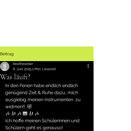
Beitrag
beatheseiler
8. Juni 2025
1 Min. Lesezeit
Was läuft?
In den Ferien habe endlich endlich 
genügend Zeit & Ruhe dazu, mich 
ausgiebig meinen Instrumenten  zu 
widmen!!  🤣 
🎶 🎻 🎶 🎹 🎻 🎶 
Ich hoffe meinen Schülerinnen und 
Schülern geht es genauso!